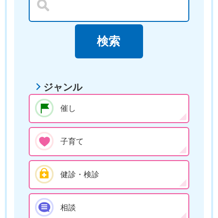
ジャンル
催し
子育て
健診・検診
相談