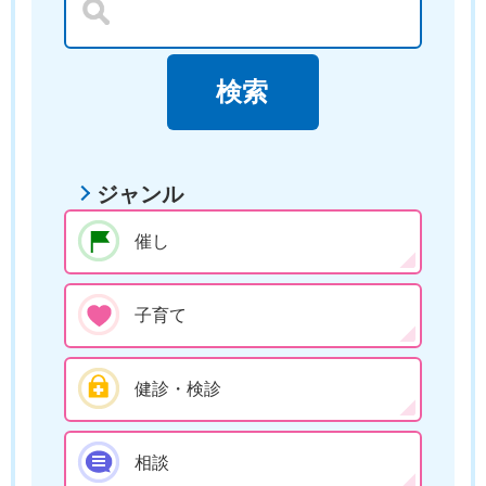
ジャンル
催し
子育て
健診・検診
相談