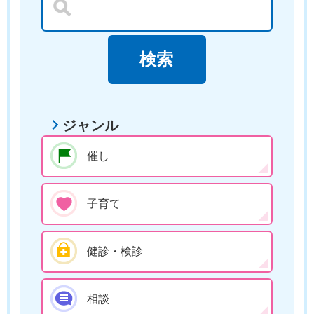
ジャンル
催し
子育て
健診・検診
相談