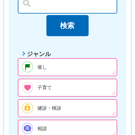
ジャンル
催し
子育て
健診・検診
相談