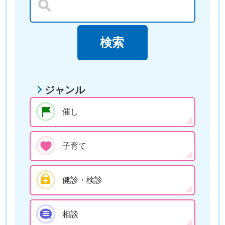
ジャンル
催し
子育て
健診・検診
相談