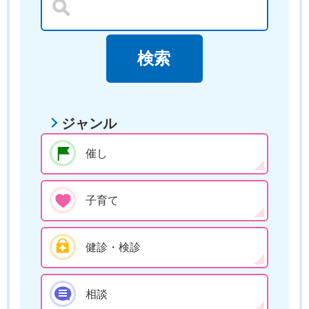
ジャンル
催し
子育て
健診・検診
相談