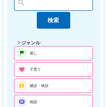
ジャンル
催し
子育て
健診・検診
相談