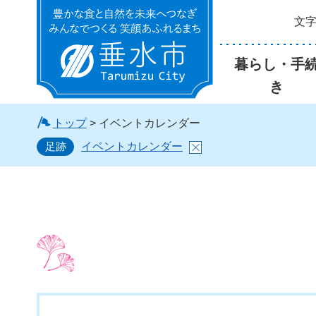
文
垂水市
暮らし・手
き
トップ
> イベントカレンダー
足跡
イベントカレンダー