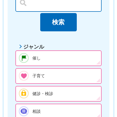
ジャンル
催し
子育て
健診・検診
相談