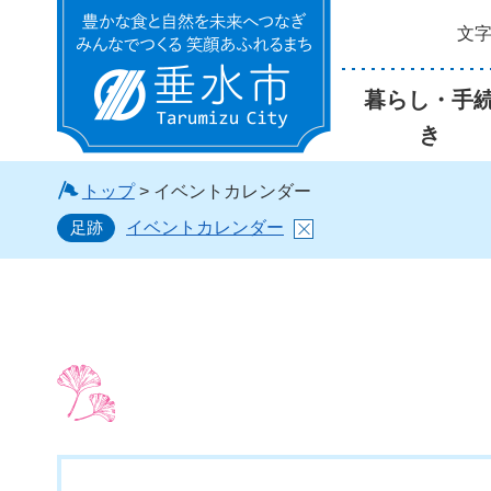
文
垂水市
暮らし・手
き
トップ
> イベントカレンダー
足跡
イベントカレンダー