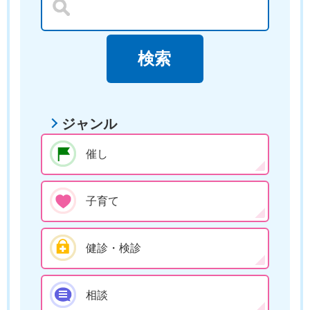
ジャンル
催し
子育て
健診・検診
相談