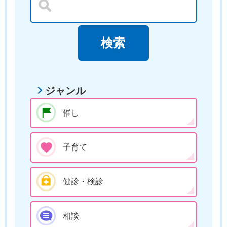
ジャンル
催し
子育て
健診・検診
相談