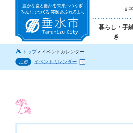
文
垂水市
暮らし・手
き
トップ
> イベントカレンダー
足跡
イベントカレンダー