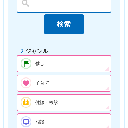
ジャンル
催し
子育て
健診・検診
相談