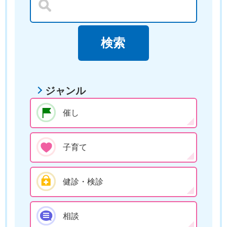
ジャンル
催し
子育て
健診・検診
相談