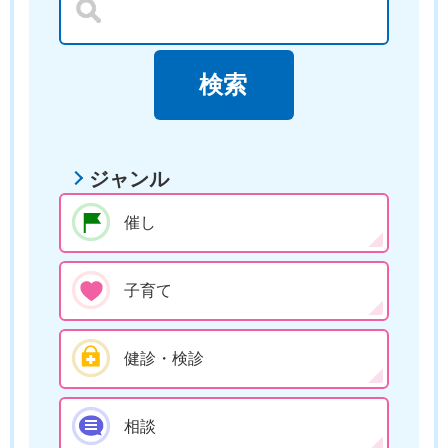
ジャンル
催し
子育て
健診・検診
相談