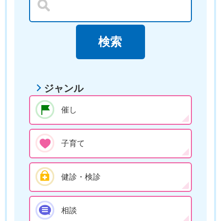
ジャンル
催し
子育て
健診・検診
相談