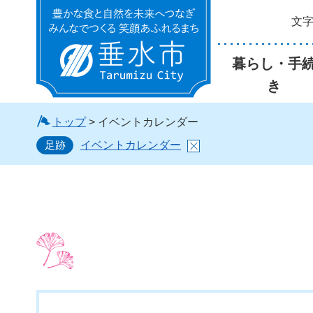
文
垂水市
暮らし・手
き
トップ
> イベントカレンダー
足跡
イベントカレンダー