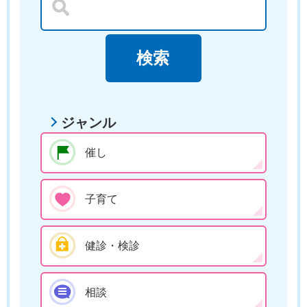
ジャンル
催し
子育て
健診・検診
相談