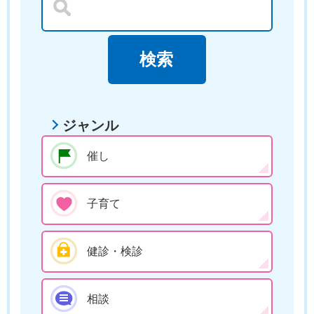
ジャンル
催し
子育て
健診・検診
相談