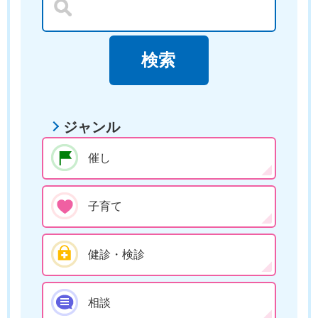
ジャンル
催し
子育て
健診・検診
相談