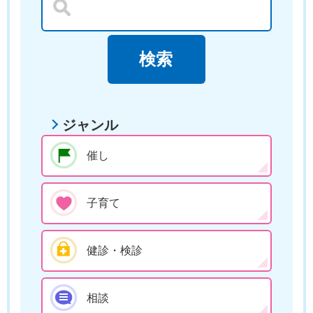
ジャンル
催し
子育て
健診・検診
相談