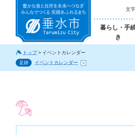
文
垂水市
暮らし・手
き
トップ
> イベントカレンダー
足跡
イベントカレンダー