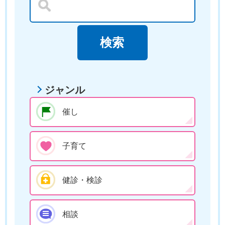
ジャンル
催し
子育て
健診・検診
相談