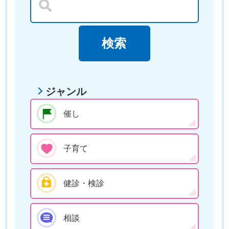
ジャンル
催し
子育て
健診・検診
相談