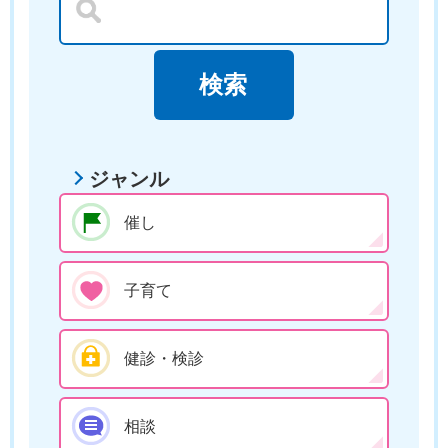
ジャンル
催し
子育て
健診・検診
相談