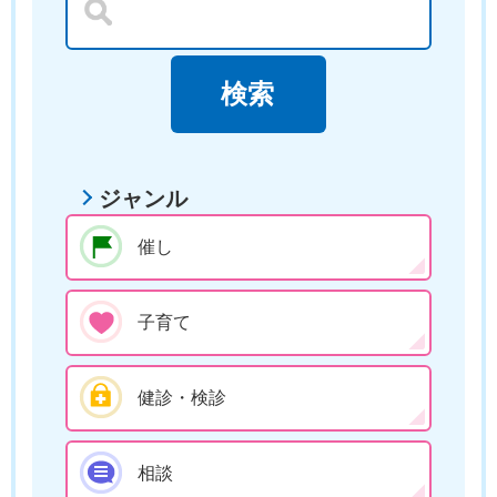
ジャンル
催し
子育て
健診・検診
相談