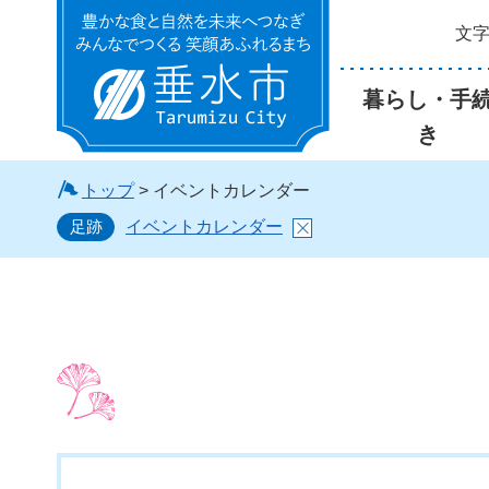
文
垂水市
暮らし・手
き
トップ
> イベントカレンダー
足跡
イベントカレンダー