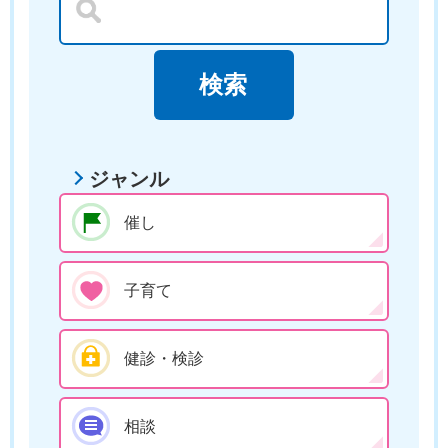
ジャンル
催し
子育て
健診・検診
相談