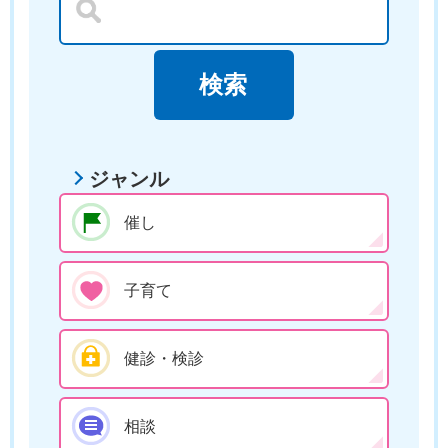
ジャンル
催し
子育て
健診・検診
相談