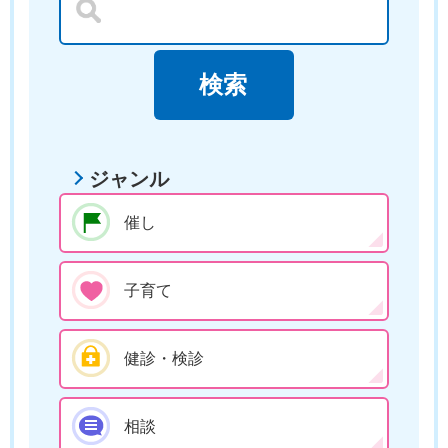
ジャンル
催し
子育て
健診・検診
相談