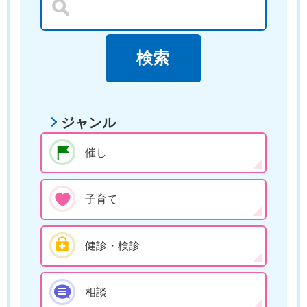
ジャンル
催し
子育て
健診・検診
相談