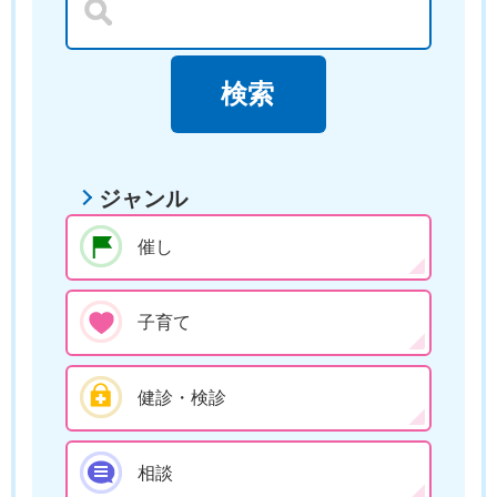
ジャンル
催し
子育て
健診・検診
相談