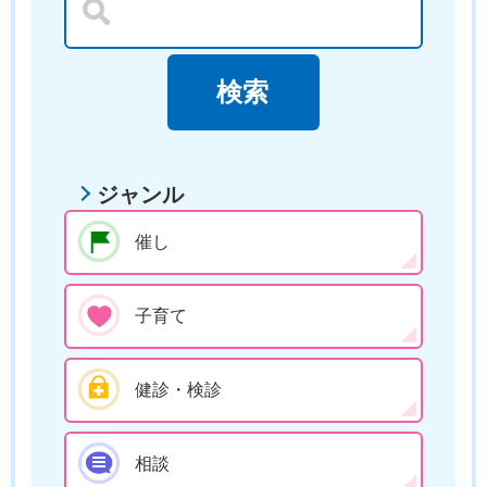
ジャンル
催し
子育て
健診・検診
相談