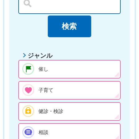
ジャンル
催し
子育て
健診・検診
相談