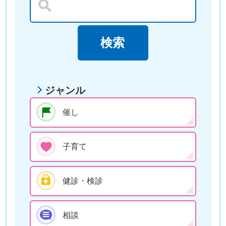
ジャンル
催し
子育て
健診・検診
相談