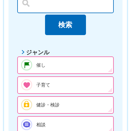
ジャンル
催し
子育て
健診・検診
相談