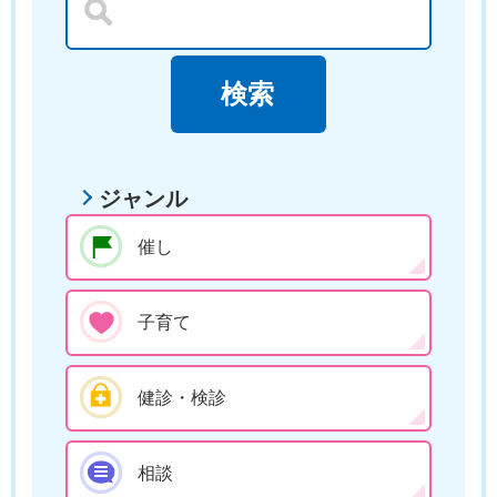
ジャンル
催し
子育て
健診・検診
相談