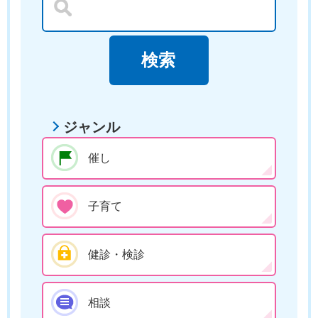
ジャンル
催し
子育て
健診・検診
相談