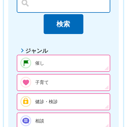
ジャンル
催し
子育て
健診・検診
相談