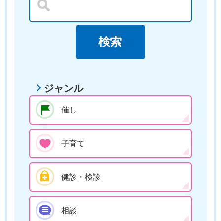
ジャンル
催し
子育て
健診・検診
相談