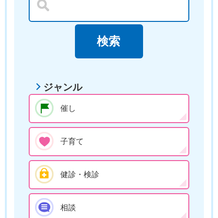
ジャンル
催し
子育て
健診・検診
相談