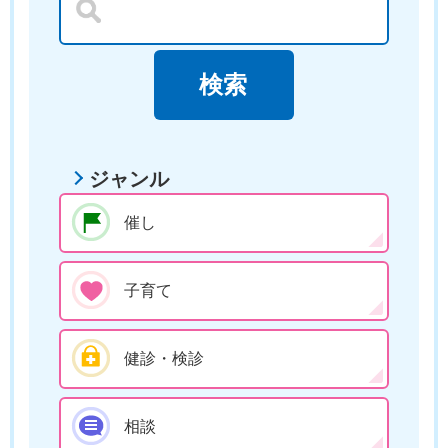
ジャンル
催し
子育て
健診・検診
相談