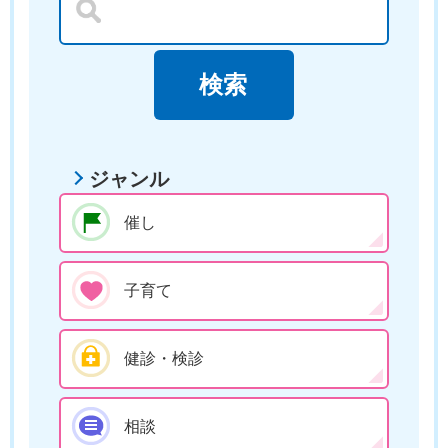
ジャンル
催し
子育て
健診・検診
相談