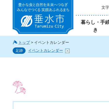
文
垂水市
暮らし・手
き
トップ
> イベントカレンダー
足跡
イベントカレンダー