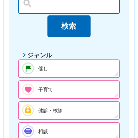
ジャンル
催し
子育て
健診・検診
相談