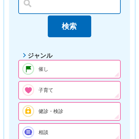
ジャンル
催し
子育て
健診・検診
相談