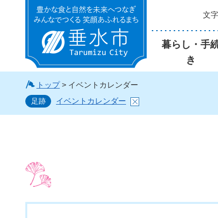
文
垂水市
暮らし・手
き
トップ
> イベントカレンダー
足跡
イベントカレンダー