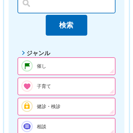
ジャンル
催し
子育て
健診・検診
相談