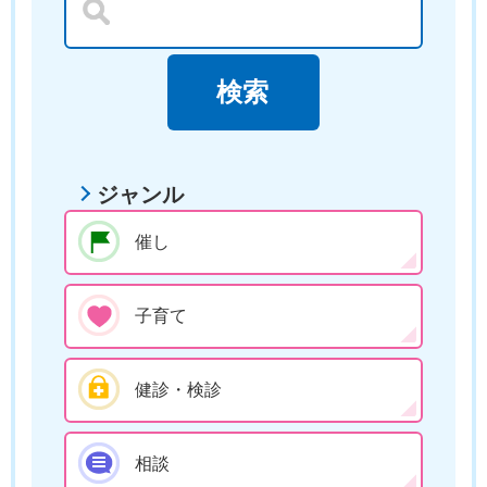
ジャンル
催し
子育て
健診・検診
相談